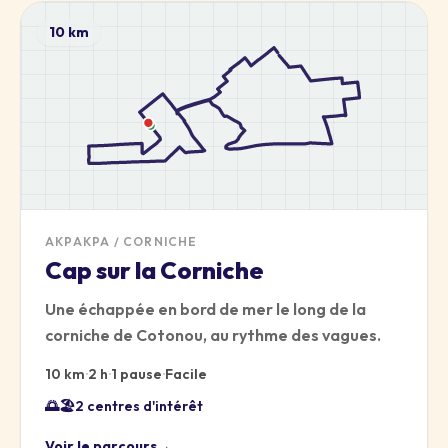
10 km
AKPAKPA / CORNICHE
Cap sur la Corniche
Une échappée en bord de mer le long de la
corniche de Cotonou, au rythme des vagues.
10 km
·
2 h
·
1 pause
·
Facile
🌅
🏖️
2 centres d'intérêt
Voir le parcours
→