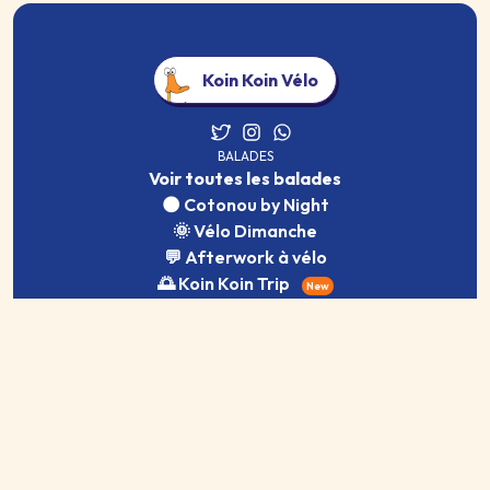
Koin Koin Vélo
BALADES
Voir toutes les balades
🌑 Cotonou by Night
🌞 Vélo Dimanche
💬 Afterwork à vélo
🌅 Koin Koin Trip
New
SERVICES
Location
Team Building
Vélo School
New
Boutique vélo
Offrir un cadeau
New
Tarifs