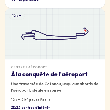
12 km
CENTRE / AÉROPORT
À la conquête de l'aéroport
Une traversée de Cotonou jusqu'aux abords de
l'aéroport, idéale en soirée.
12 km
·
2 h
·
1 pause
·
Facile
🏛️
🌅
2 centres d'intérêt