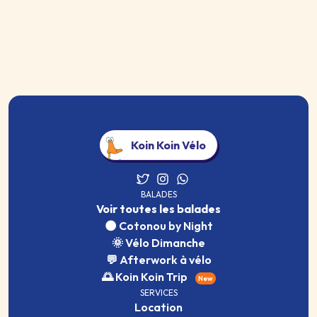
Koin Koin Vélo
BALADES
Voir toutes les balades
🌑 Cotonou by Night
🌞 Vélo Dimanche
💬 Afterwork à vélo
🌅 Koin Koin Trip
New
SERVICES
Location