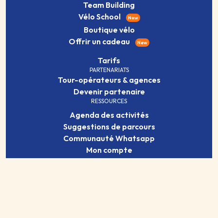
Team Building
Vélo School
New
Boutique vélo
Offrir un cadeau
New
Tarifs
PARTENARIATS
Tour-opérateurs & agences
Devenir partenaire
RESSOURCES
Agenda des activités
Suggestions de parcours
Communauté Whatsapp
Mon compte
Mentions légales
Confidentialité
Koin Koin Vélo est une marque d'Aura Lab. © 2026 Aura Lab.