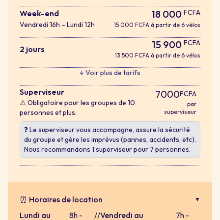
18 000
FCFA
Week-end
Vendredi 16h – Lundi 12h
15 000 FCFA à partir de 6 vélos
15 900
FCFA
2 jours
13 500 FCFA à partir de 6 vélos
↓ Voir plus de tarifs
Superviseur
7000
FCFA
⚠️ Obligatoire pour les groupes de 10
par
personnes et plus.
superviseur
❓ Le superviseur vous accompagne, assure la sécurité
du groupe et gère les imprévus (pannes, accidents, etc).
Nous recommandons 1 superviseur pour 7 personnes.
⏰ Horaires de location
▼
Lundi au
8h -
//
Vendredi au
7h -