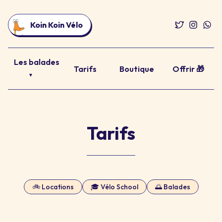
Koin Koin Vélo
Les balades
Tarifs
Boutique
Offrir 🎁
▼
Tarifs
🚲 Locations
🎓 Vélo School
🌅 Balades