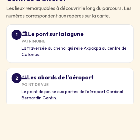
Les lieux remarquables à découvrir le long du parcours. Les
numéros correspondent aux repères sur la carte.
Le pont sur la lagune
🏛️
1
PATRIMOINE
La traversée du chenal qui relie Akpakpa au centre de
Cotonou.
Les abords de l'aéroport
🌅
2
POINT DE VUE
Le point de pause aux portes de l'aéroport Cardinal
Bernardin Gantin.
Télécharger le tracé :
GPX
KML
GeoJSON
Ouvrir dans Google Maps ↗