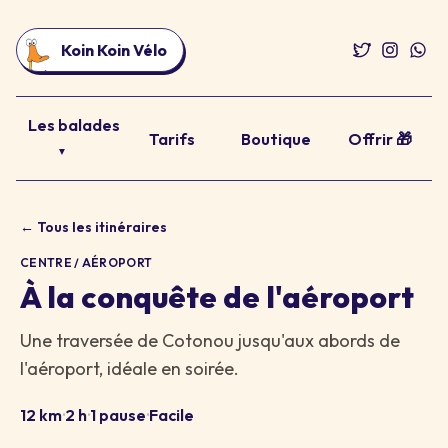
Koin Koin Vélo
Les balades
Tarifs
Boutique
Offrir 🎁
▼
← Tous les itinéraires
CENTRE / AÉROPORT
À la conquête de l'aéroport
Une traversée de Cotonou jusqu'aux abords de
l'aéroport, idéale en soirée.
12 km
·
2 h
·
1 pause
·
Facile