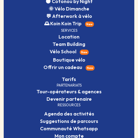
🌑 Cotonou by Night
🌞 Vélo Dimanche
💬 Afterwork à vélo
🌅 Koin Koin Trip
New
SERVICES
Location
Team Building
Vélo School
New
Boutique vélo
Offrir un cadeau
New
Tarifs
PARTENARIATS
Tour-opérateurs & agences
Devenir partenaire
RESSOURCES
Agenda des activités
Suggestions de parcours
Communauté Whatsapp
Mon compte